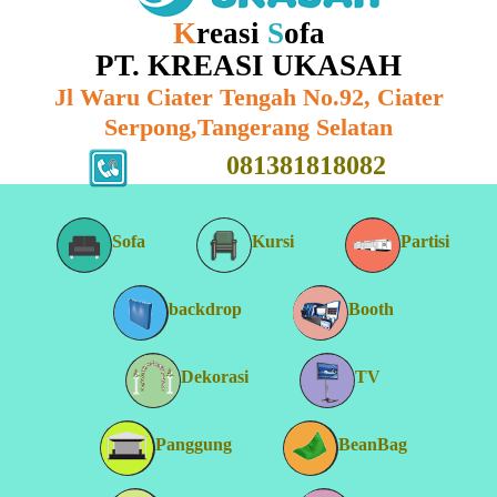
K
reasi
S
ofa
PT. KREASI UKASAH
Jl Waru Ciater Tengah No.92, Ciater
Serpong,Tangerang Selatan
081381818082
Sofa
Kursi
Partisi
backdrop
Booth
Dekorasi
TV
Panggung
BeanBag